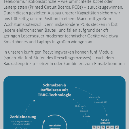
Telekommunikationsbranche – wie ummantelte Kabel oder
Leiterplatten (Printed Circuit Boards, PCBs) – zurückzugewinnen.
Durch diesen gezielten Ausbau unserer Kapazitäten sichern wir
uns frühzeitig unsere Position in einem Markt mit großem
Wachstumspotenzial. Denn insbesondere PCBs stecken in fast
jedem elektronischen Bauteil und fallen aufgrund der oft
geringen Lebensdauer moderner technischer Geräte wie etwa
Smartphones und Laptops in großen Mengen an.
In unseren künftigen Recyclingwerken können fünf Module
(sprich: die fünf Stufen des Recyclingprozesses) – nach dem
Baukastenprinzip – einzeln oder kombiniert zum Einsatz kommen.