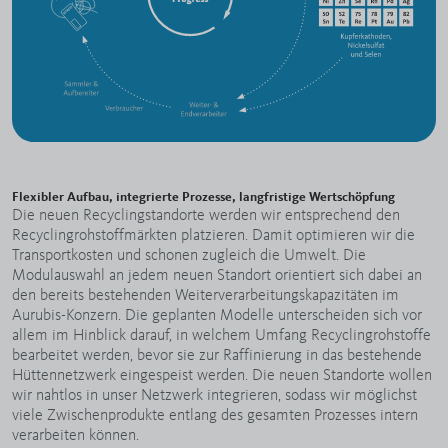
Flexibler Aufbau, integrierte Prozesse, langfristige Wertschöpfung
Die neuen Recyclingstandorte werden wir entsprechend den
Recyclingrohstoffmärkten platzieren. Damit optimieren wir die
Transportkosten und schonen zugleich die Umwelt. Die
Modulauswahl an jedem neuen Standort orientiert sich dabei an
den bereits bestehenden Weiterverarbeitungskapazitäten im
Aurubis-Konzern. Die geplanten Modelle unterscheiden sich vor
allem im Hinblick darauf, in welchem Umfang Recyclingrohstoffe
bearbeitet werden, bevor sie zur Raffinierung in das bestehende
Hüttennetzwerk eingespeist werden. Die neuen Standorte wollen
wir nahtlos in unser Netzwerk integrieren, sodass wir möglichst
viele Zwischenprodukte entlang des gesamten Prozesses intern
verarbeiten können.