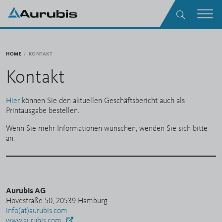
zum Inhalt springen
Suche
Men
HOME
KONTAKT
Kontakt
Hier
können Sie den aktuellen Geschäftsbericht auch als
Printausgabe bestellen.
Wenn Sie mehr Informationen wünschen, wenden Sie sich bitte
an:
Aurubis AG
Hovestraße 50, 20539 Hamburg
info(at)aurubis.com
www.aurubis.com